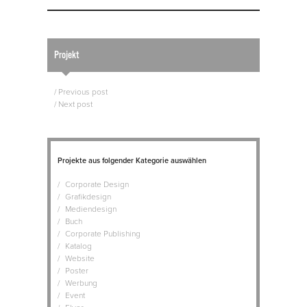
Projekt
Post navigation
/
Previous post
/
Next post
Projekte aus folgender Kategorie auswählen
Corporate Design
Grafikdesign
Mediendesign
Buch
Corporate Publishing
Katalog
Website
Poster
Werbung
Event